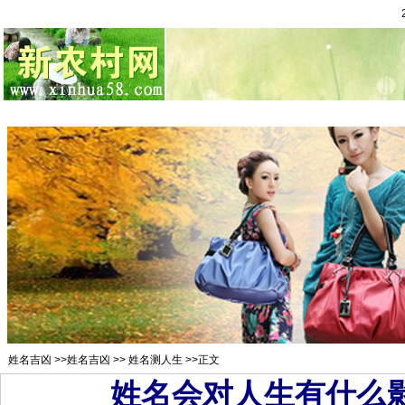
总站首页
招聘求职
村官注册
新闻资讯
二手市场
农村金
姓名吉凶
>>
姓名吉凶
>>
姓名测人生
>>正文
姓名会对人生有什么