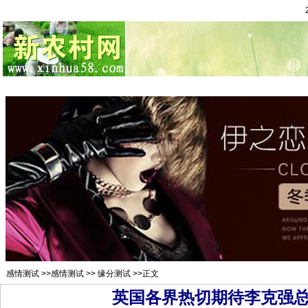
总站首页
招聘求职
村官注册
新闻资讯
二手市场
农村金
感情测试
>>
感情测试
>>
缘分测试
>>正文
英国各界热切期待李克强